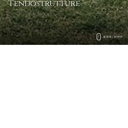
Tendostrutture
SCROLL DOWN
Eventi in Plen Air
Per Celebrare con
Stile
Il fascino di un ambiente versatile
creato su misura