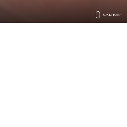
SCROLL DOWN
Battesimi, Anniversari,
Compleanni...
ogni evento ha
una storia
Un servizio speciale
per le tue occasioni da festeggiare
Il
battesimo
di un figlio, l’
anniversario
di matrimonio o di