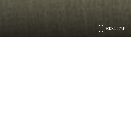
SCROLL DOWN
Preludio Catering
L’Arte
dell’Accoglienza
Servizio attento ed efficiente
Creatività, fantasia e passione
Dal 1997 la passione per la cerimonia in ogni sua